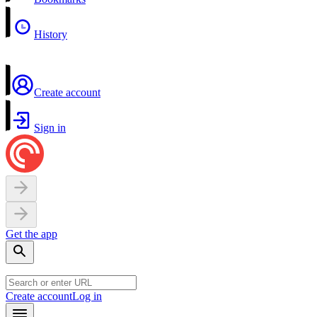
History
Create account
Sign in
Get the app
Create account
Log in