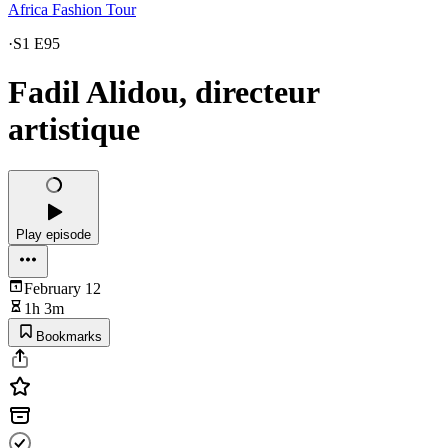
Africa Fashion Tour
·
S1 E95
Fadil Alidou, directeur
artistique
Play episode
February 12
1h 3m
Bookmarks