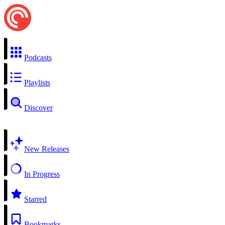
Podcasts
Playlists
Discover
New Releases
In Progress
Starred
Bookmarks