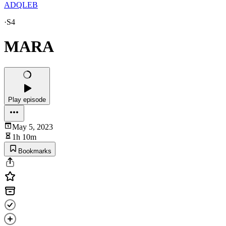
ADQLEB
·
S4
MARA
Play episode
May 5, 2023
1h 10m
Bookmarks