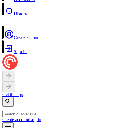
History
Create account
Sign in
Get the app
Create account
Log in