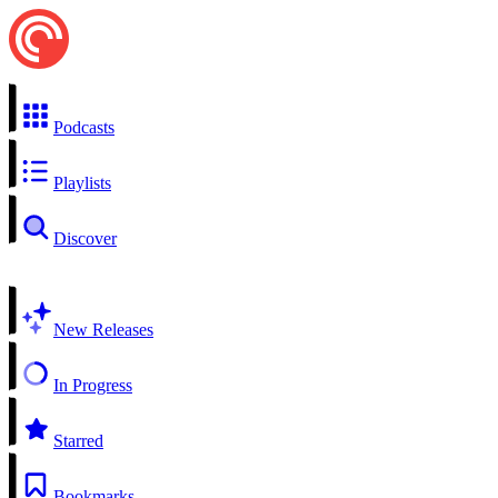
Podcasts
Playlists
Discover
New Releases
In Progress
Starred
Bookmarks