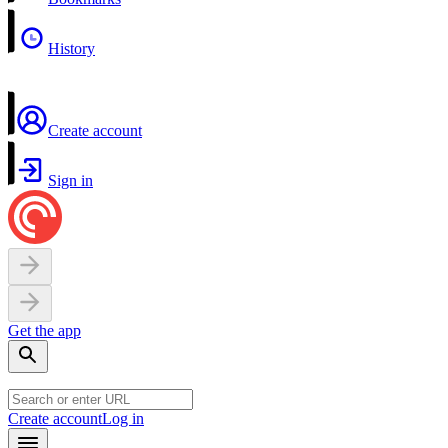
History
Create account
Sign in
Get the app
Create account
Log in