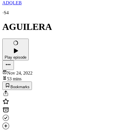
ADQLEB
·
S4
AGUILERA
Play episode
Nov 24, 2022
53 mins
Bookmarks