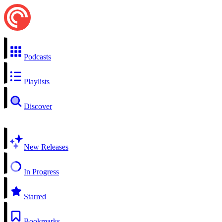
Podcasts
Playlists
Discover
New Releases
In Progress
Starred
Bookmarks