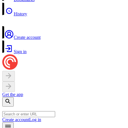
History
Create account
Sign in
Get the app
Create account
Log in