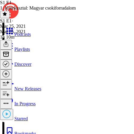
S1 E1
1. Kerekasztal: Magyar csokiforradalom
S1 E1
·
Mar 25, 2021
Mar 25, 2021
Podcasts
1h 10m
Playlists
Discover
New Releases
In Progress
Starred
Bookmarks