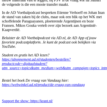
nieuw materiaal vast te leggen, bij PSV is de vraag wie na Saibari
de volgende is die een mooie transfer maakt.
In de AD Voetbalpodcast bespreken Etienne Verhoeff en Johan Inan
de stand van zaken bij de clubs, maar ook een blik op het WK met
schoffelende Paraguayanen, ploeterende Argentijnen en boze
Fransen. Mikos Gouka vertelt over zijn bezoek aan Argentinië-
Kaapverdië.
Beluister de AD Voetbalpodcast via AD.nl, de AD App of jouw
favoriete podcastplatform. Je kunt de podcast ook bekijken via
YouTube.
Student en gratis het AD lezen?
https://abonnement.ad.nl/studenten/bestellen?
productcode=digitaalstudent?
utm_source=topics&utm_medium=web&utm_campaign=topics_intro
Bestel het boek De vraag van Vandaag hier:
https://webwinkel.ad.nl/product/de-vraag-van-vandaag
Support the show: https://krant.nl/