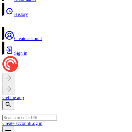
History
Create account
Sign in
Get the app
Create account
Log in