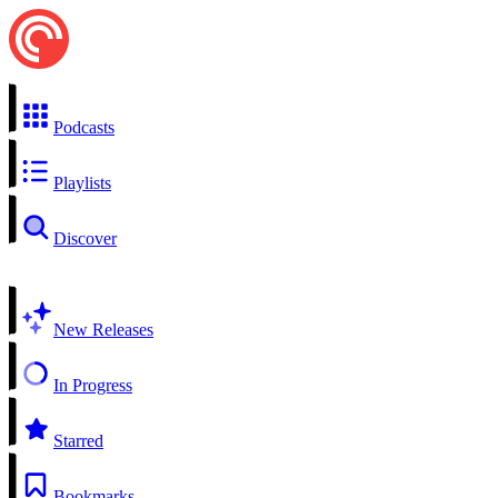
Podcasts
Playlists
Discover
New Releases
In Progress
Starred
Bookmarks