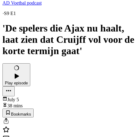
AD Voetbal podcast
·
S9 E1
'De spelers die Ajax nu haalt,
laat zien dat Cruijff vol voor de
korte termijn gaat'
Play episode
July 5
38 mins
Bookmarks