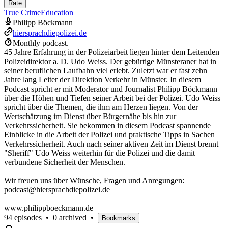
Rate
True Crime
Education
Philipp Böckmann
hiersprachdiepolizei.de
Monthly podcast.
45 Jahre Erfahrung in der Polizeiarbeit liegen hinter dem Leitenden
Polizeidirektor a. D. Udo Weiss. Der gebürtige Münsteraner hat in
seiner beruflichen Laufbahn viel erlebt. Zuletzt war er fast zehn
Jahre lang Leiter der Direktion Verkehr in Münster. In diesem
Podcast spricht er mit Moderator und Journalist Philipp Böckmann
über die Höhen und Tiefen seiner Arbeit bei der Polizei. Udo Weiss
spricht über die Themen, die ihm am Herzen liegen. Von der
Wertschätzung im Dienst über Bürgernähe bis hin zur
Verkehrssicherheit. Sie bekommen in diesem Podcast spannende
Einblicke in die Arbeit der Polizei und praktische Tipps in Sachen
Verkehrssicherheit. Auch nach seiner aktiven Zeit im Dienst brennt
"Sheriff" Udo Weiss weiterhin für die Polizei und die damit
verbundene Sicherheit der Menschen.
Wir freuen uns über Wünsche, Fragen und Anregungen:
podcast@hiersprachdiepolizei.de
www.philippboeckmann.de
94 episodes
•
0 archived
•
Bookmarks