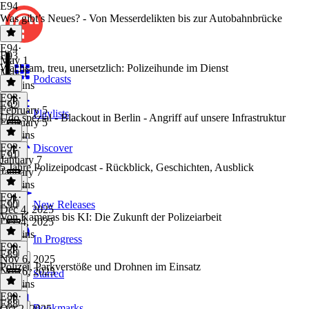
E94
Was gibt’s Neues? - Von Messerdelikten bis zur Autobahnbrücke
E94
·
E93
May 1
Wachsam, treu, unersetzlich: Polizeihunde im Dienst
May 1
Podcasts
28 mins
E93
·
E92
February 5
Playlists
Udo spezial - Blackout in Berlin - Angriff auf unsere Infrastruktur
February 5
22 mins
E92
·
Discover
E91
January 7
5 Jahre Polizeipodcast - Rückblick, Geschichten, Ausblick
January 7
19 mins
E91
·
E90
New Releases
Dec 4, 2025
Von Kameras bis KI: Die Zukunft der Polizeiarbeit
Dec 4, 2025
46 mins
In Progress
E90
·
E89
Nov 6, 2025
Polizei, Parkverstöße und Drohnen im Einsatz
Nov 6, 2025
Starred
27 mins
E89
·
E88
Bookmarks
Oct 2, 2025