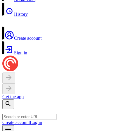
History
Create account
Sign in
Get the app
Create account
Log in