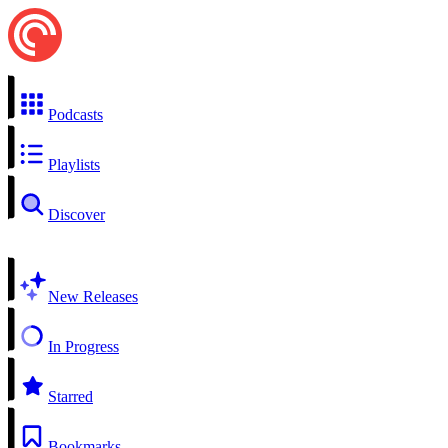
Podcasts
Playlists
Discover
New Releases
In Progress
Starred
Bookmarks