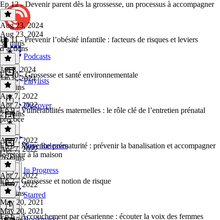
Ep 12 - Devenir parent dès la grossesse, un processus à accompagner
Aug 23, 2024
Aug 23, 2024
Ep 11 - Prévenir l’obésité infantile : facteurs de risques et leviers
31 mins
d’actions
Podcasts
Jan 8, 2024
Ep 10 - Grossesse et santé environnementale
Jan 8, 2024
Playlists
32 mins
Apr 7, 2022
Apr 7, 2022
Discover
Ep 9 - Vulnérabilités maternelles : le rôle clé de l’entretien prénatal
21 mins
précoce
Apr 7, 2022
Ep 8 - Moyenne prématurité : prévenir la banalisation et accompagner
New Releases
Apr 7, 2022
le retour à la maison
26 mins
In Progress
Apr 7, 2022
Ep 7 - Grossesse et notion de risque
Apr 7, 2022
27 mins
Starred
May 20, 2021
May 20, 2021
Ep 6 - Accouchement par césarienne : écouter la voix des femmes
Bookmarks
19 mins