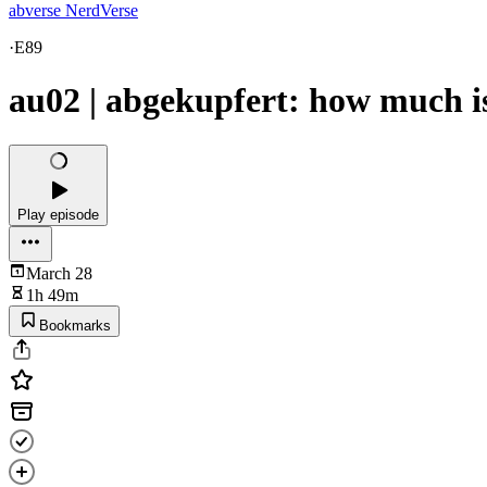
abverse NerdVerse
·
E89
au02 | abgekupfert: how much is
Play episode
March 28
1h 49m
Bookmarks