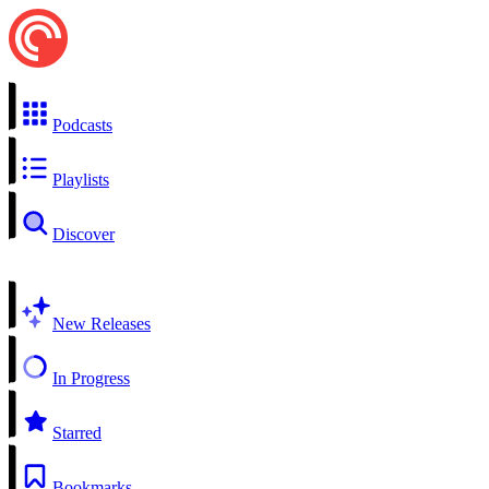
Podcasts
Playlists
Discover
New Releases
In Progress
Starred
Bookmarks