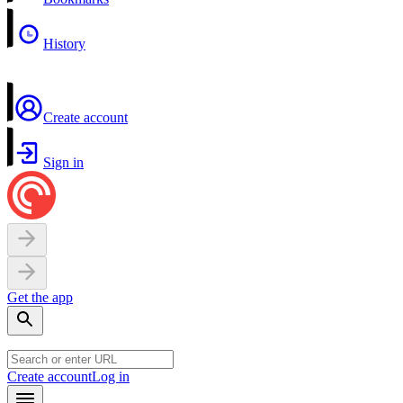
History
Create account
Sign in
Get the app
Create account
Log in