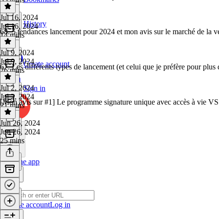
Jul 16, 2024
History
Jul 16, 2024
68. 5 tendances lancement pour 2024 et mon avis sur le marché de la 
14 mins
Jul 9, 2024
Jul 9, 2024
Create account
67. Les différents types de lancement (et celui que je préfère pour plus d
26 mins
Jul 2, 2024
Sign in
Jul 2, 2024
[Mon avis sur #1] Le programme signature unique avec accès à vie VS l
21 mins
Jun 26, 2024
Jun 26, 2024
25 mins
Get the app
Create account
Log in