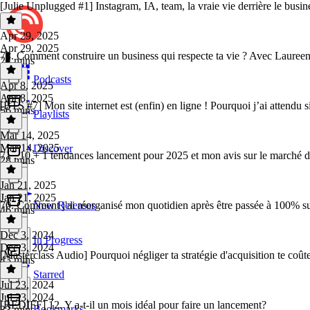
[Julie Unplugged #1] Instagram, IA, team, la vraie vie derrière le busines
Apr 29, 2025
Apr 29, 2025
72. Comment construire un business qui respecte ta vie ? Avec Laure
27 mins
Podcasts
Apr 8, 2025
Apr 8, 2025
[BTS #7] Mon site internet est (enfin) en ligne ! Pourquoi j’ai attendu 
56 mins
Playlists
Mar 14, 2025
Mar 14, 2025
Discover
71 . 10 + 1 tendances lancement pour 2025 et mon avis sur le marché 
28 mins
Jan 21, 2025
Jan 21, 2025
70. Comment j'ai réorganisé mon quotidien après être passée à 100% s
New Releases
46 mins
Dec 3, 2024
In Progress
Dec 3, 2024
[Masterclass Audio] Pourquoi négliger ta stratégie d'acquisition te coût
43 mins
Starred
Jul 23, 2024
Jul 23, 2024
[REDIFF] 12. Y a-t-il un mois idéal pour faire un lancement?
Bookmarks
33 mins