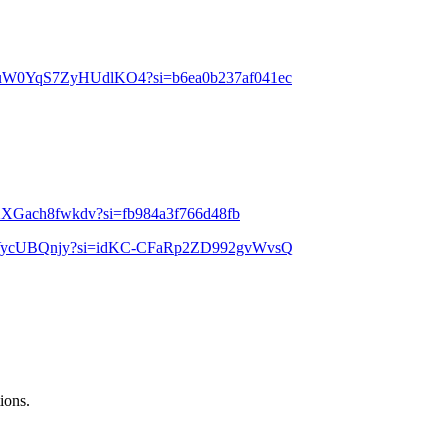
KHRuuW0YqS7ZyHUdlKO4?si=b6ea0b237af041ec
zqXXGach8fwkdv?si=fb984a3f766d48fb
lM8RVycUBQnjy?si=idKC-CFaRp2ZD992gvWvsQ
ions.