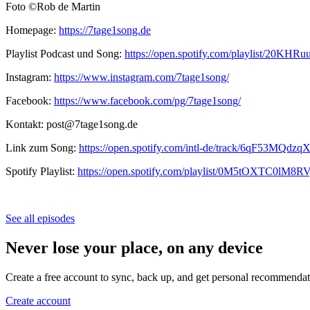
Foto ©Rob de Martin
Homepage:
https://7tage1song.de
Playlist Podcast und Song:
https://open.spotify.com/playlist/20
Instagram:
https://www.instagram.com/7tage1song/
Facebook:
https://www.facebook.com/pg/7tage1song/
Kontakt: post@7tage1song.de
Link zum Song:
https://open.spotify.com/intl-de/track/6qF53MQd
Spotify Playlist:
https://open.spotify.com/playlist/0M5tOXTC0
See all episodes
Never lose your place, on any device
Create a free account to sync, back up, and get personal recommendat
Create account