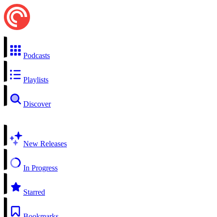
Podcasts
Playlists
Discover
New Releases
In Progress
Starred
Bookmarks