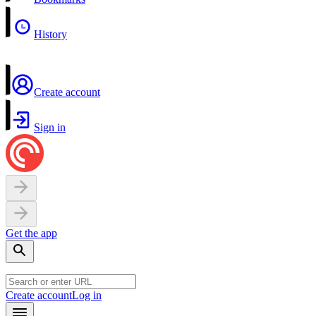
History
Create account
Sign in
Get the app
Create account
Log in