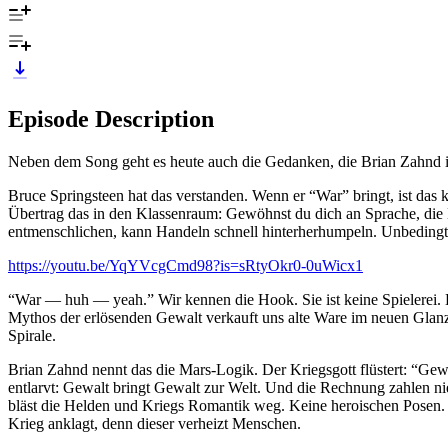
Episode Description
Neben dem Song geht es heute auch die Gedanken, die Brian Zahnd in
Bruce Springsteen hat das verstanden. Wenn er “War” bringt, ist das
Übertrag das in den Klassenraum: Gewöhnst du dich an Sprache, di
entmenschlichen, kann Handeln schnell hinterherhumpeln. Unbedingt 
https://youtu.be/YqYVcgCmd98?is=sRtyOkr0-0uWicx1
“War — huh — yeah.” Wir kennen die Hook. Sie ist keine Spielerei. Da
Mythos der erlösenden Gewalt verkauft uns alte Ware im neuen Glanz: 
Spirale.
Brian Zahnd nennt das die Mars-Logik. Der Kriegsgott flüstert: “Gewa
entlarvt: Gewalt bringt Gewalt zur Welt. Und die Rechnung zahlen n
bläst die Helden und Kriegs Romantik weg. Keine heroischen Posen. N
Krieg anklagt, denn dieser verheizt Menschen.