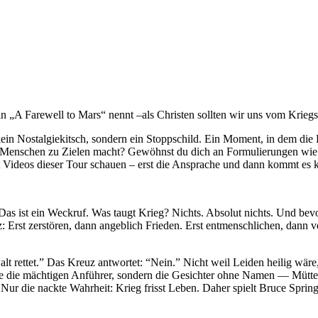
 „A Farewell to Mars“ nennt –als Christen sollten wir uns vom Krieg
 kein Nostalgiekitsch, sondern ein Stoppschild. Ein Moment, in dem d
e Menschen zu Zielen macht? Gewöhnst du dich an Formulierungen wie
Videos dieser Tour schauen – erst die Ansprache und dann kommt es k
s ist ein Weckruf. Was taugt Krieg? Nichts. Absolut nichts. Und bevor 
Erst zerstören, dann angeblich Frieden. Erst entmenschlichen, dann ver
lt rettet.” Das Kreuz antwortet: “Nein.” Nicht weil Leiden heilig wäre
ie die mächtigen Anführer, sondern die Gesichter ohne Namen — Mütte
ur die nackte Wahrheit: Krieg frisst Leben. Daher spielt Bruce Spring