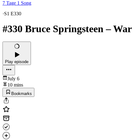
7 Tage 1 Song
·
S1 E330
#330 Bruce Springsteen – War
Play episode
July 6
10 mins
Bookmarks