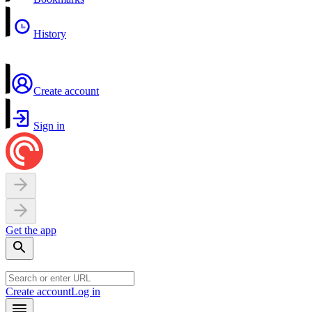
History
Create account
Sign in
Get the app
Create account
Log in