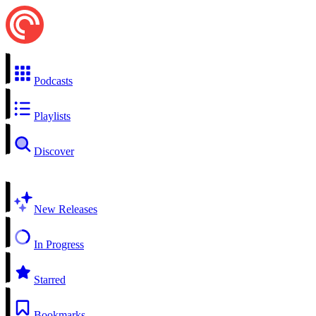
Podcasts
Playlists
Discover
New Releases
In Progress
Starred
Bookmarks