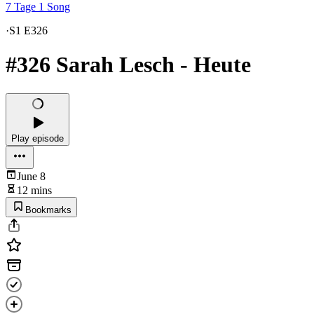
7 Tage 1 Song
·
S1 E326
#326 Sarah Lesch - Heute
Play episode
June 8
12 mins
Bookmarks