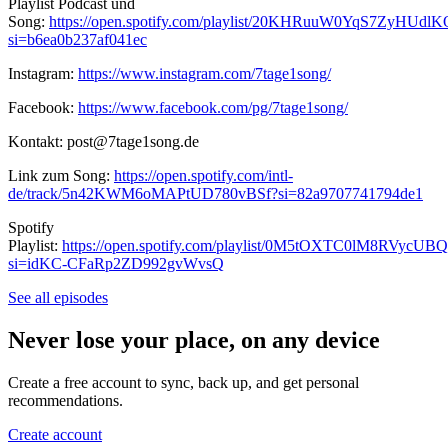
Playlist Podcast und
Song:
https://open.spotify.com/playlist/20KHRuuW0YqS7ZyHUdlK
si=b6ea0b237af041ec
Instagram:
https://www.instagram.com/7tage1song/
Facebook:
https://www.facebook.com/pg/7tage1song/
Kontakt: post@7tage1song.de
Link zum Song:
https://open.spotify.com/intl-
de/track/5n42KWM6oMAPtUD780vBSf?si=82a9707741794de1
Spotify
Playlist:
https://open.spotify.com/playlist/0M5tOXTC0lM8RVycUBQ
si=idKC-CFaRp2ZD992gvWvsQ
See all episodes
Never lose your place, on any device
Create a free account to sync, back up, and get personal
recommendations.
Create account