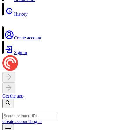
History
Create account
Sign in
Get the app
Create account
Log in