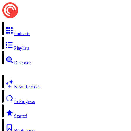
Podcasts
Playlists
Discover
New Releases
In Progress
Starred
Bookmarks