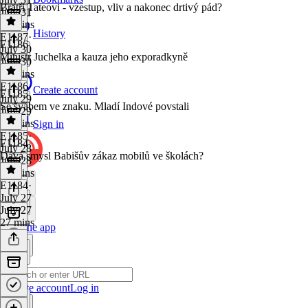
Bratři Tateovi - vzestup, vliv a nakonec drtivý pád?
July 31
27 mins
History
E1187
·
E1186
July 30
Ministr Juchelka a kauza jeho exporadkyně
July 30
27 mins
E1186
·
Create account
E1185
July 29
Se švábem ve znaku. Mladí Indové povstali
July 29
25 mins
Sign in
E1185
·
E1184
July 28
Dává smysl Babišův zákaz mobilů ve školách?
July 28
25 mins
E1184
·
July 27
July 27
27 mins
Get the app
Create account
Log in