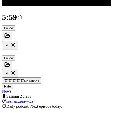
5:59
Follow
Follow
No ratings
Rate
News
Seznam Zprávy
seznamzpravy.cz
Daily podcast.
Next episode today.