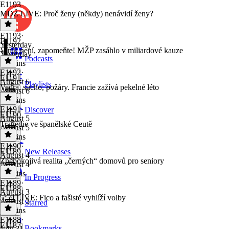
E1193
MDŽ LIVE: Proč ženy (někdy) nenávidí ženy?
E1193
·
E1192
Yesterday
Viník není, zapomeňte! MŽP zasáhlo v miliardové kauze
Yesterday
Podcasts
48 mins
E1192
·
E1191
August 6
Playlists
Vedra, sucho, požáry. Francie zažívá pekelné léto
August 6
21 mins
E1191
·
Discover
E1190
August 5
Tragédie ve španělské Ceutě
August 5
29 mins
E1190
·
E1189
New Releases
August 4
Znepokojivá realita „černých“ domovů pro seniory
August 4
25 mins
In Progress
E1189
·
E1188
August 3
5:59 LIVE: Fico a fašisté vyhlíží volby
August 3
Starred
25 mins
E1188
·
E1187
Bookmarks
July 31