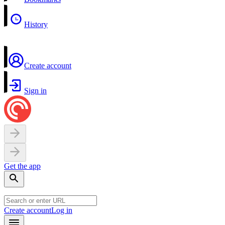
History
Create account
Sign in
Get the app
Create account
Log in