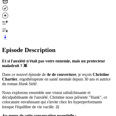
Episode Description
Et si l'anxiété n'était pas votre ennemie, mais un protecteur
maladroit ?
👾
Dans ce nouvel épisode de
4e de couverture
, je reçois
Christine
Chartier
, ergothérapeute en santé mentale depuis 30 ans et autrice
du roman
Hank Siété
.
Nous explorons ensemble une vision rafraîchissante et
déculpabilisante de l'anxiété. Christine nous présente "Hank", ce
colocataire envahissant qui s'invite chez les hyperperformants
lorsque l'équilibre de vie vacille. ⚖️
Au menu de cette conversation essentielle :