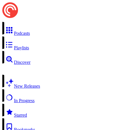
Podcasts
Playlists
Discover
New Releases
In Progress
Starred
Bookmarks