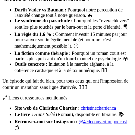
Darth Vader vs Batman :
Pourquoi notre perception de
l'anxiété change tout à notre guérison. 🦇
Le syndrome du parachute :
Pourquoi les "overachievers"
sont les plus touchés par le burn-out et la perte d'identité. 🪂
La règle du 1,6 % :
Comment investir 15 minutes par jour
pour sauver son intégrité mentale (et pourquoi c'est
mathématiquement possible !). 🕒
La fiction comme thérapie :
Pourquoi un roman court est
parfois plus puissant qu'un lourd manuel de psychologie. 📖
Outils concrets :
Initiation à la marche afghane, à la
cohérence cardiaque et à la détox numérique. 🧘‍♀️
Un épisode qui fait du bien, pour tous ceux qui ont l'impression de
courir un marathon sans ligne d'arrivée. 🏃‍♀️✨
🔗 Liens et ressources mentionnés :
Site web de Christine Chartier :
christinechartier.ca
Le livre :
Hank Siété
(Roman), disponible en librairie. 📚
Retrouvez-moi sur Instagram :
@4edecouverturepodcast
📺