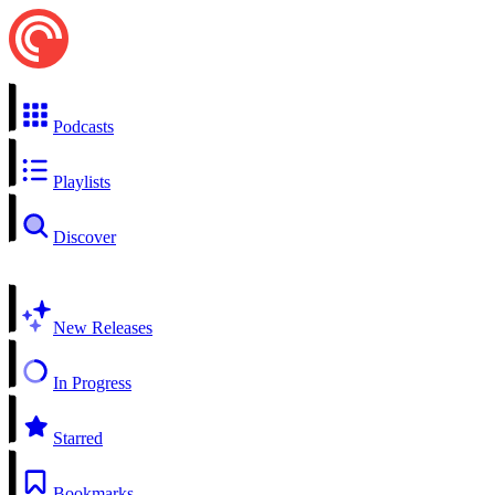
Podcasts
Playlists
Discover
New Releases
In Progress
Starred
Bookmarks