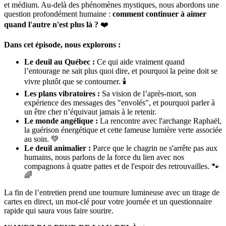
et médium. Au-delà des phénomènes mystiques, nous abordons une
question profondément humaine :
comment continuer à aimer
quand l'autre n'est plus là ?
❤️
Dans cet épisode, nous explorons :
Le deuil au Québec :
Ce qui aide vraiment quand
l’entourage ne sait plus quoi dire, et pourquoi la peine doit se
vivre plutôt que se contourner. 🕯️
Les plans vibratoires :
Sa vision de l’après‑mort, son
expérience des messages des "envolés", et pourquoi parler à
un être cher n’équivaut jamais à le retenir.
Le monde angélique :
La rencontre avec l'archange Raphaël,
la guérison énergétique et cette fameuse lumière verte associée
au soin. 💚
Le deuil animalier :
Parce que le chagrin ne s'arrête pas aux
humains, nous parlons de la force du lien avec nos
compagnons à quatre pattes et de l'espoir des retrouvailles. 🐾
🌈
La fin de l’entretien prend une tournure lumineuse avec un tirage de
cartes en direct, un mot‑clé pour votre journée et un questionnaire
rapide qui saura vous faire sourire.