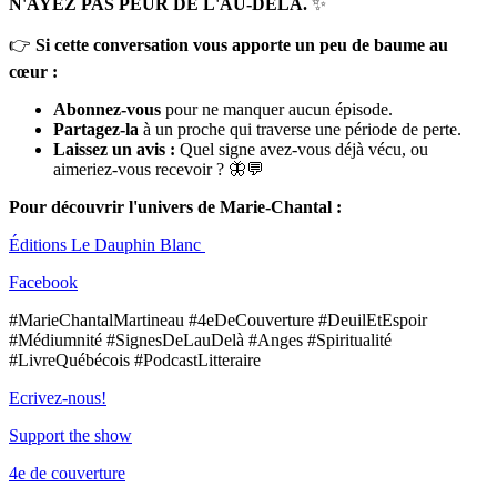
N'AYEZ PAS PEUR DE L'AU-DELÀ.
✨
👉
Si cette conversation vous apporte un peu de baume au
cœur :
Abonnez-vous
pour ne manquer aucun épisode.
Partagez-la
à un proche qui traverse une période de perte.
Laissez un avis :
Quel signe avez-vous déjà vécu, ou
aimeriez-vous recevoir ? 🦋💬
Pour découvrir l'univers de Marie-Chantal :
Éditions Le Dauphin Blanc
Facebook
#MarieChantalMartineau #4eDeCouverture #DeuilEtEspoir
#Médiumnité #SignesDeLauDelà #Anges #Spiritualité
#LivreQuébécois #PodcastLitteraire
Ecrivez-nous!
Support the show
4e de couverture