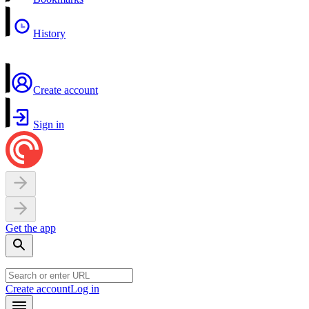
History
Create account
Sign in
Get the app
Create account
Log in