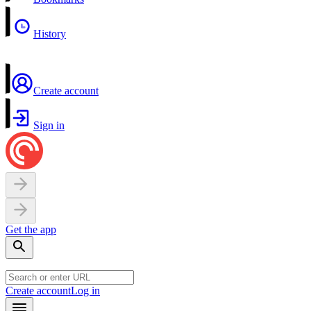
History
Create account
Sign in
Get the app
Create account
Log in