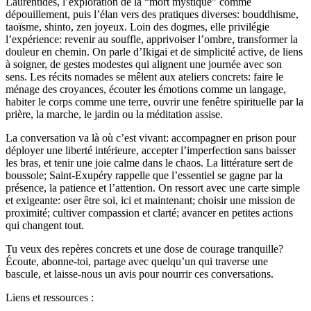
Laurentides, l’exploration de la “mort mystique” comme
dépouillement, puis l’élan vers des pratiques diverses: bouddhisme,
taoïsme, shinto, zen joyeux. Loin des dogmes, elle privilégie
l’expérience: revenir au souffle, apprivoiser l’ombre, transformer la
douleur en chemin. On parle d’Ikigai et de simplicité active, de liens
à soigner, de gestes modestes qui alignent une journée avec son
sens. Les récits nomades se mêlent aux ateliers concrets: faire le
ménage des croyances, écouter les émotions comme un langage,
habiter le corps comme une terre, ouvrir une fenêtre spirituelle par la
prière, la marche, le jardin ou la méditation assise.
La conversation va là où c’est vivant: accompagner en prison pour
déployer une liberté intérieure, accepter l’imperfection sans baisser
les bras, et tenir une joie calme dans le chaos. La littérature sert de
boussole; Saint‑Exupéry rappelle que l’essentiel se gagne par la
présence, la patience et l’attention. On ressort avec une carte simple
et exigeante: oser être soi, ici et maintenant; choisir une mission de
proximité; cultiver compassion et clarté; avancer en petites actions
qui changent tout.
Tu veux des repères concrets et une dose de courage tranquille?
Écoute, abonne-toi, partage avec quelqu’un qui traverse une
bascule, et laisse-nous un avis pour nourrir ces conversations.
Liens et ressources :