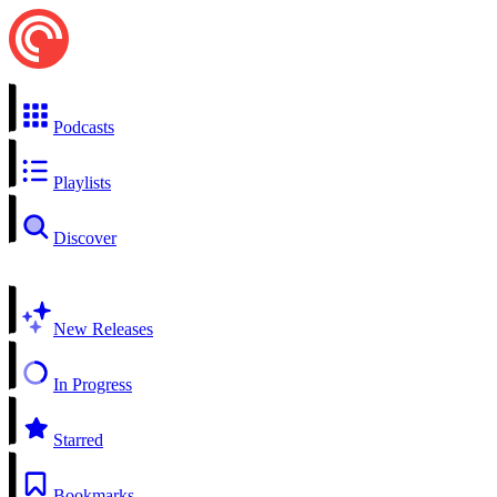
Podcasts
Playlists
Discover
New Releases
In Progress
Starred
Bookmarks