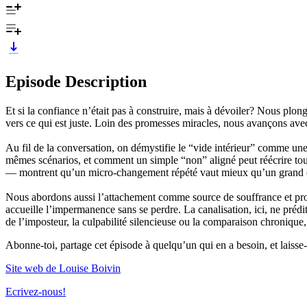
Episode Description
Et si la confiance n’était pas à construire, mais à dévoiler? Nous plonge
vers ce qui est juste. Loin des promesses miracles, nous avançons avec d
Au fil de la conversation, on démystifie le “vide intérieur” comme u
mêmes scénarios, et comment un simple “non” aligné peut réécrire tout
— montrent qu’un micro-changement répété vaut mieux qu’un grand élan 
Nous abordons aussi l’attachement comme source de souffrance et propo
accueille l’impermanence sans se perdre. La canalisation, ici, ne prédit
de l’imposteur, la culpabilité silencieuse ou la comparaison chronique, 
Abonne-toi, partage cet épisode à quelqu’un qui en a besoin, et laisse-
Site web de Louise Boivin
Ecrivez-nous!