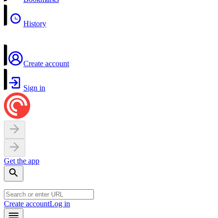
History
Create account
Sign in
Get the app
Create account
Log in