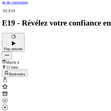
4e de couverture
·
S2 E19
E19 - Révélez votre confiance en
Play episode
March 4
53 mins
Bookmarks