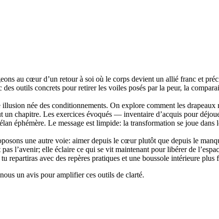
ons au cœur d’un retour à soi où le corps devient un allié franc et précis
es outils concrets pour retirer les voiles posés par la peur, la comparai
ne illusion née des conditionnements. On explore comment les drapeaux r
 un chapitre. Les exercices évoqués — inventaire d’acquis pour déjouer 
éphémère. Le message est limpide: la transformation se joue dans le pr
sons une autre voie: aimer depuis le cœur plutôt que depuis le manque.
 pas l’avenir; elle éclaire ce qui se vit maintenant pour libérer de l’esp
tu repartiras avec des repères pratiques et une boussole intérieure plus 
nous un avis pour amplifier ces outils de clarté.