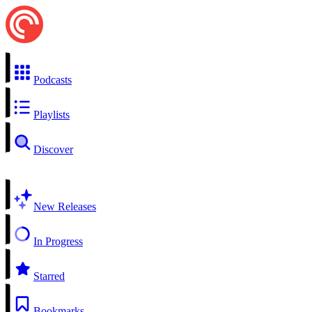
Podcasts
Playlists
Discover
New Releases
In Progress
Starred
Bookmarks