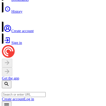
History
Create account
Sign in
Get the app
Create account
Log in