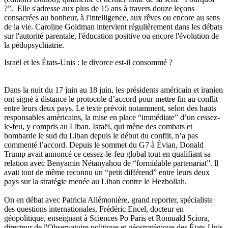
?”. Elle s'adresse aux plus de 15 ans à travers douze leçons
consacrées au bonheur, à l'intelligence, aux rêves ou encore au sens
de la vie. Caroline Goldman intervient régulièrement dans les débats
sur l'autorité parentale, l'éducation positive ou encore l'évolution de
la pédopsychiatrie.
Israël et les États-Unis : le divorce est-il consommé ?
Dans la nuit du 17 juin au 18 juin, les présidents américain et iranien
ont signé à distance le protocole d’accord pour mettre fin au conflit
entre leurs deux pays. Le texte prévoit notamment, selon des hauts
responsables américains, la mise en place “immédiate” d’un cessez-
le-feu, y compris au Liban. Israël, qui mène des combats et
bombarde le sud du Liban depuis le début du conflit, n’a pas
commenté l’accord. Depuis le sommet du G7 à Évian, Donald
Trump avait annoncé ce cessez-le-feu global tout en qualifiant sa
relation avec Benyamin Nétanyahou de “formidable partenariat”. ll
avait tout de même reconnu un “petit différend” entre leurs deux
pays sur la stratégie menée au Liban contre le Hezbollah.
On en débat avec Patricia Allémonière, grand reporter, spécialiste
des questions internationales, Frédéric Encel, docteur en
géopolitique, enseignant à Sciences Po Paris et Romuald Sciora,
directeur de l'Observatoire politique et géostratégique des États-Unis