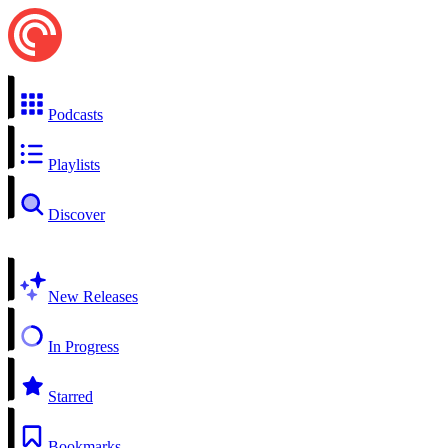
Podcasts
Playlists
Discover
New Releases
In Progress
Starred
Bookmarks