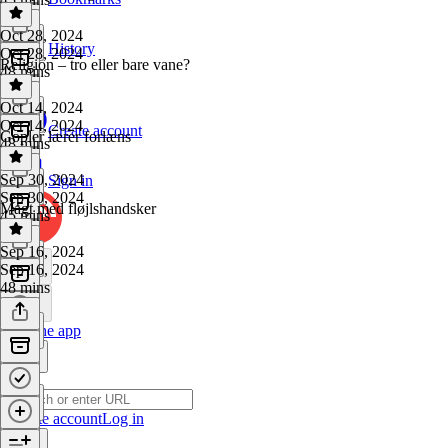
Oct 28, 2024
History
Oct 28, 2024
Religion – tro eller bare vane?
48 mins
Oct 14, 2024
Oct 14, 2024
Create account
Gopler lærer forlæns
48 mins
Sep 30, 2024
Sign in
Sep 30, 2024
Magt med fløjlshandsker
45 mins
Sep 16, 2024
Sep 16, 2024
48 mins
Get the app
Create account
Log in