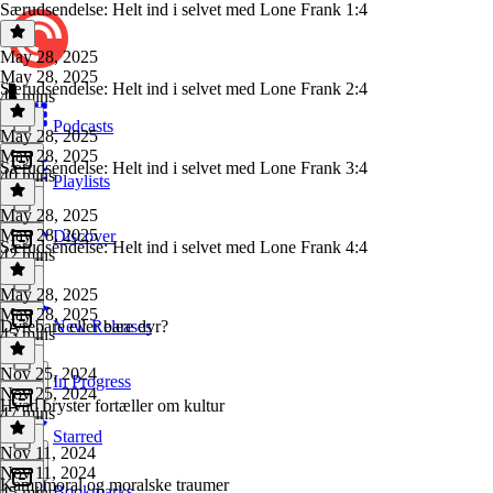
Særudsendelse: Helt ind i selvet med Lone Frank 1:4
May 28, 2025
May 28, 2025
Særudsendelse: Helt ind i selvet med Lone Frank 2:4
45 mins
Podcasts
May 28, 2025
May 28, 2025
Særudsendelse: Helt ind i selvet med Lone Frank 3:4
40 mins
Playlists
May 28, 2025
May 28, 2025
Discover
Særudsendelse: Helt ind i selvet med Lone Frank 4:4
42 mins
May 28, 2025
May 28, 2025
Dyrebare eller bare dyr?
New Releases
45 mins
Nov 25, 2024
In Progress
Nov 25, 2024
Hvad bryster fortæller om kultur
47 mins
Starred
Nov 11, 2024
Nov 11, 2024
Kampmoral og moralske traumer
Bookmarks
45 mins