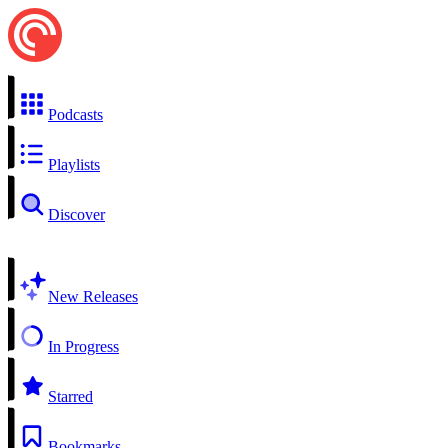
Podcasts
Playlists
Discover
New Releases
In Progress
Starred
Bookmarks