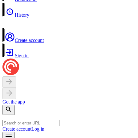
History
Create account
Sign in
Get the app
Create account
Log in