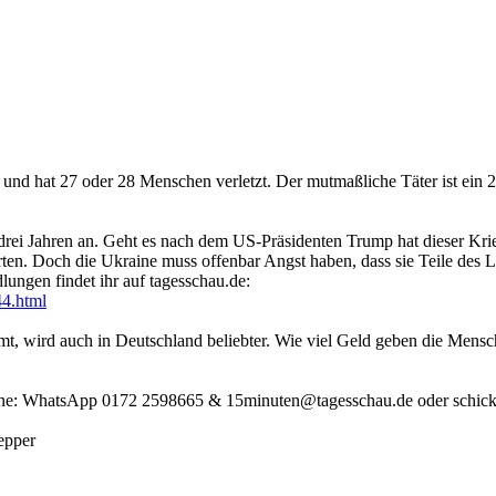
nd hat 27 oder 28 Menschen verletzt. Der mutmaßliche Täter ist ein 2
 drei Jahren an. Geht es nach dem US-Präsidenten Trump hat dieser K
arten. Doch die Ukraine muss offenbar Angst haben, dass sie Teile des 
ungen findet ihr auf tagesschau.de:
44.html
mt, wird auch in Deutschland beliebter. Wie viel Geld geben die Mens
gerne: WhatsApp 0172 2598665 & 15minuten@tagesschau.de oder schickt
epper