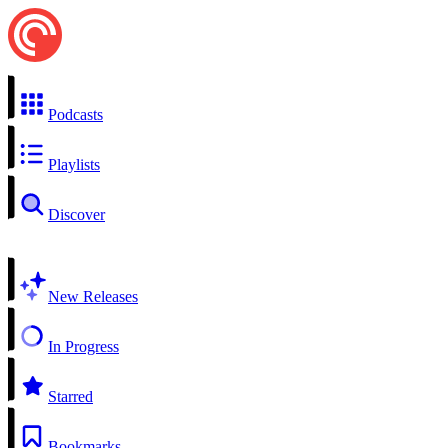
Podcasts
Playlists
Discover
New Releases
In Progress
Starred
Bookmarks