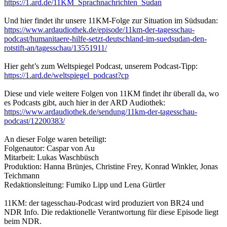
https://1.ard.de/11KM_Sprachnachrichten_Sudan
Und hier findet ihr unsere 11KM-Folge zur Situation im Südsudan:
https://www.ardaudiothek.de/episode/11km-der-tagesschau-
podcast/humanitaere-hilfe-setzt-deutschland-im-suedsudan-den-
rotstift-an/tagesschau/13551911/
Hier geht’s zum Weltspiegel Podcast, unserem Podcast-Tipp:
https://1.ard.de/weltspiegel_podcast?cp
Diese und viele weitere Folgen von 11KM findet ihr überall da, wo
es Podcasts gibt, auch hier in der ARD Audiothek:
https://www.ardaudiothek.de/sendung/11km-der-tagesschau-
podcast/12200383/
An dieser Folge waren beteiligt:
Folgenautor: Caspar von Au
Mitarbeit: Lukas Waschbüsch
Produktion: Hanna Brünjes, Christine Frey, Konrad Winkler, Jonas
Teichmann
Redaktionsleitung: Fumiko Lipp und Lena Gürtler
11KM: der tagesschau-Podcast wird produziert von BR24 und
NDR Info. Die redaktionelle Verantwortung für diese Episode liegt
beim NDR.