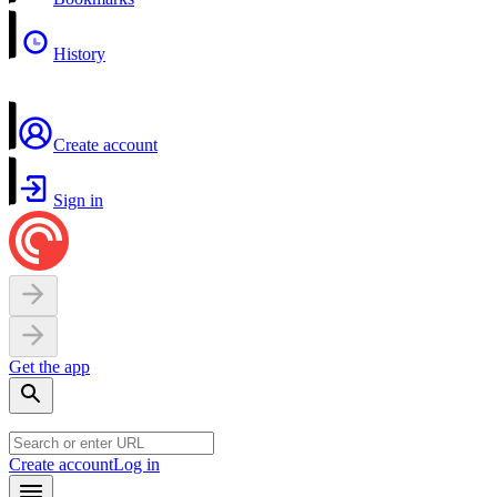
History
Create account
Sign in
Get the app
Create account
Log in