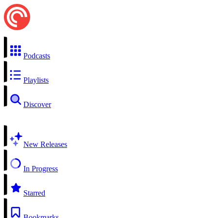
Podcasts
Playlists
Discover
New Releases
In Progress
Starred
Bookmarks