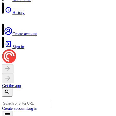
History
Create account
Sign in
Get the app
Create account
Log in