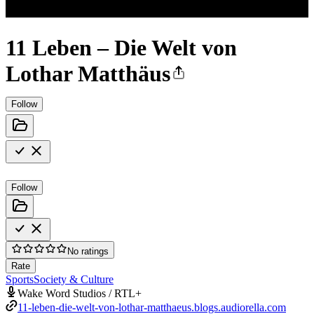
11 Leben – Die Welt von
Lothar Matthäus
Follow
Follow
No ratings
Rate
Sports
Society & Culture
Wake Word Studios / RTL+
11-leben-die-welt-von-lothar-matthaeus.blogs.audiorella.com