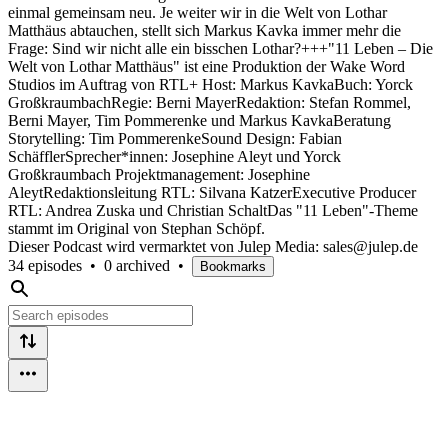
einmal gemeinsam neu. Je weiter wir in die Welt von Lothar
Matthäus abtauchen, stellt sich Markus Kavka immer mehr die
Frage: Sind wir nicht alle ein bisschen Lothar?+++"11 Leben – Die
Welt von Lothar Matthäus" ist eine Produktion der Wake Word
Studios im Auftrag von RTL+ Host: Markus KavkaBuch: Yorck
GroßkraumbachRegie: Berni MayerRedaktion: Stefan Rommel,
Berni Mayer, Tim Pommerenke und Markus KavkaBeratung
Storytelling: Tim PommerenkeSound Design: Fabian
SchäfflerSprecher*innen: Josephine Aleyt und Yorck
Großkraumbach Projektmanagement: Josephine
AleytRedaktionsleitung RTL: Silvana KatzerExecutive Producer
RTL: Andrea Zuska und Christian SchaltDas "11 Leben"-Theme
stammt im Original von Stephan Schöpf.
Dieser Podcast wird vermarktet von Julep Media: sales@julep.de
34 episodes
•
0 archived
•
Bookmarks