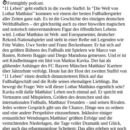
Fortnightly podcast.
"11 Leben" geht endlich in die zweite Staffel: In "Die Welt von
Lothar Matthäus" kommen wir einem der besten Fußballerspieler
aller Zeiten ganz nah. Es ist die Geschichte des einzigen deutschen
Weltfußballers – der gleichzeitig auch zu einer bisweilen tragischen
und notorisch missverstandenen Figur des öffentlichen Lebens
wird. Lothar Matthäus ist Welt- und Europameister, deutscher
Rekord-Nationalspieler und steht in einer Reihe mit Legenden wie
Fritz Walter, Uwe Seeler und Franz Beckenbauer. Er hat sich auf
den größten Bühnen des Fußballs mit Spielern wie Marco van
Basten, Roberto Baggio und Diego Maradona gemessen. Und er ist
seit Kindheitstagen ein Idol von Markus Kavka. Der hat als
glühender Anhänger des FC Bayern München Matthäus' Karriere
über Jahrzehnte verfolgt. Heute hat der Host der zweiten Staffel von
"11 Leben" einen deutlich distanzierteren Blick auf das
Fußballgeschäft und die Rolle seines ehemaligen Lieblings. Ihn
bewegt die Frage: Wer will dieser Lothar Matthäus eigentlich sein?
Kavka rollt dafür Matthäus' Leben noch einmal auf. Er spricht mit
Vertrauten und Mitspielern, Größen des deutschen und des
internationalen Fußballs, Matthäus' Freunden – und seinen Rivalen.
Jedes weitere Gespräch gibt uns die Chance, Dinge neu zu ordnen
und eine andere Perspektive einzunehmen. Inklusive einiger
erstaunlicher Wendungen.Matthäus' größten Erfolge und die
vernichtenden Niederlagen, die Tage voller Dramatik und Glück,
aber auch das erbarmungslose Scheitern: Das alles erleben wir noch