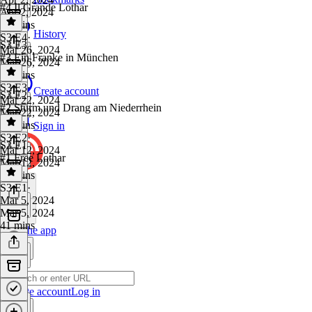
#4 Il Grande Lothar
Apr 2, 2024
58 mins
History
S3 E4
·
S3 E3
Mar 26, 2024
#3 Ein Franke in München
Mar 26, 2024
57 mins
S3 E3
·
Create account
S3 E2
Mar 22, 2024
#2 Sturm und Drang am Niederrhein
Mar 22, 2024
45 mins
Sign in
S3 E2
·
S3 E1
Mar 12, 2024
#1 Free Lothar
Mar 12, 2024
54 mins
S3 E1
·
Mar 5, 2024
Mar 5, 2024
41 mins
Get the app
Create account
Log in