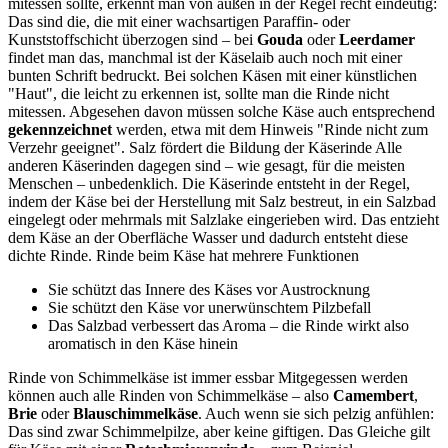
mitessen sollte, erkennt man von außen in der Regel recht eindeutig:
Das sind die, die mit einer wachsartigen Paraffin- oder
Kunststoffschicht überzogen sind – bei
Gouda
oder
Leerdamer
findet man das, manchmal ist der Käselaib auch noch mit einer
bunten Schrift bedruckt. Bei solchen Käsen mit einer künstlichen
"Haut", die leicht zu erkennen ist, sollte man die Rinde nicht
mitessen. Abgesehen davon müssen solche Käse auch entsprechend
gekennzeichnet
werden, etwa mit dem Hinweis "Rinde nicht zum
Verzehr geeignet". Salz fördert die Bildung der Käserinde Alle
anderen Käserinden dagegen sind – wie gesagt, für die meisten
Menschen – unbedenklich. Die Käserinde entsteht in der Regel,
indem der Käse bei der Herstellung mit Salz bestreut, in ein Salzbad
eingelegt oder mehrmals mit Salzlake eingerieben wird. Das entzieht
dem Käse an der Oberfläche Wasser und dadurch entsteht diese
dichte Rinde. Rinde beim Käse hat mehrere Funktionen
Sie schützt das Innere des Käses vor Austrocknung
Sie schützt den Käse vor unerwünschtem Pilzbefall
Das Salzbad verbessert das Aroma – die Rinde wirkt also
aromatisch in den Käse hinein
Rinde von Schimmelkäse ist immer essbar Mitgegessen werden
können auch alle Rinden von Schimmelkäse – also
Camembert
,
Brie
oder
Blauschimmelkäse
. Auch wenn sie sich pelzig anfühlen:
Das sind zwar Schimmelpilze, aber keine giftigen. Das Gleiche gilt