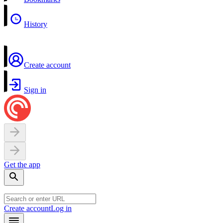
History
Create account
Sign in
Get the app
Create account
Log in