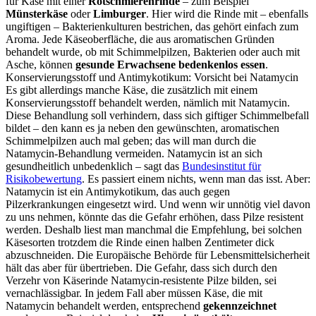
für Käse mit einer
Rotschmierenrinde
– zum Beispiel
Münsterkäse
oder
Limburger
. Hier wird die Rinde mit – ebenfalls
ungiftigen – Bakterienkulturen bestrichen, das gehört einfach zum
Aroma. Jede Käseoberfläche, die aus aromatischen Gründen
behandelt wurde, ob mit Schimmelpilzen, Bakterien oder auch mit
Asche, können
gesunde Erwachsene bedenkenlos essen
.
Konservierungsstoff und Antimykotikum: Vorsicht bei Natamycin
Es gibt allerdings manche Käse, die zusätzlich mit einem
Konservierungsstoff behandelt werden, nämlich mit Natamycin.
Diese Behandlung soll verhindern, dass sich giftiger Schimmelbefall
bildet – den kann es ja neben den gewünschten, aromatischen
Schimmelpilzen auch mal geben; das will man durch die
Natamycin-Behandlung vermeiden. Natamycin ist an sich
gesundheitlich unbedenklich – sagt das
Bundesinstitut für
Risikobewertung
. Es passiert einem nichts, wenn man das isst. Aber:
Natamycin ist ein Antimykotikum, das auch gegen
Pilzerkrankungen eingesetzt wird. Und wenn wir unnötig viel davon
zu uns nehmen, könnte das die Gefahr erhöhen, dass Pilze resistent
werden. Deshalb liest man manchmal die Empfehlung, bei solchen
Käsesorten trotzdem die Rinde einen halben Zentimeter dick
abzuschneiden. Die Europäische Behörde für Lebensmittelsicherheit
hält das aber für übertrieben. Die Gefahr, dass sich durch den
Verzehr von Käserinde Natamycin-resistente Pilze bilden, sei
vernachlässigbar. In jedem Fall aber müssen Käse, die mit
Natamycin behandelt werden, entsprechend
gekennzeichnet