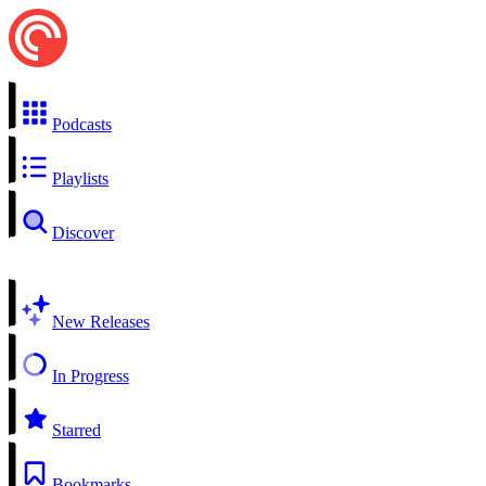
Podcasts
Playlists
Discover
New Releases
In Progress
Starred
Bookmarks