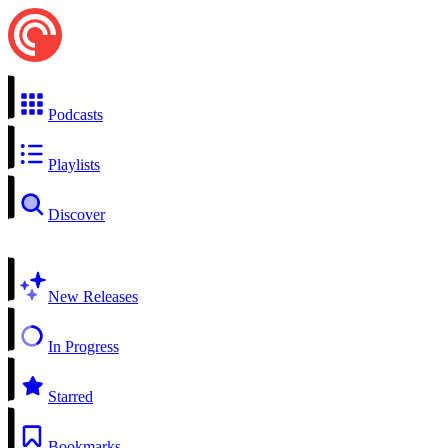
Podcasts
Playlists
Discover
New Releases
In Progress
Starred
Bookmarks