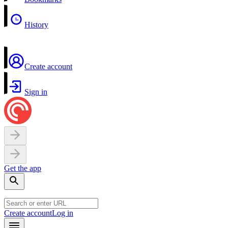
History
Create account
Sign in
Get the app
Create account
Log in