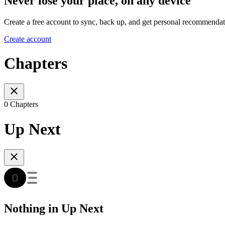
Never lose your place, on any device
Create a free account to sync, back up, and get personal recommendat
Create account
Chapters
0 Chapters
Up Next
Nothing in Up Next