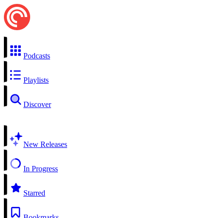
Podcasts
Playlists
Discover
New Releases
In Progress
Starred
Bookmarks