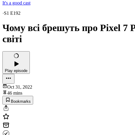
It's a good cast
·
S1 E192
Чому всі брешуть про Pixel 7 
світі
Play episode
Oct 31, 2022
46 mins
Bookmarks