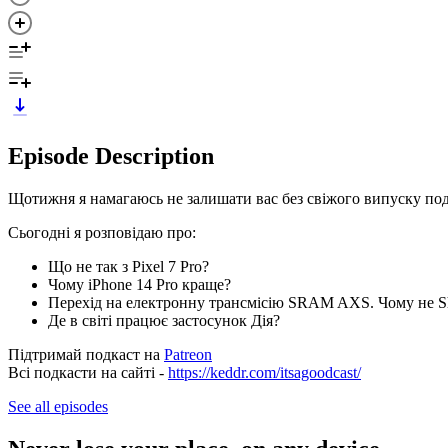
Episode Description
Щотижня я намагаюсь не залишати вас без свіжого випуску подк
Сьогодні я розповідаю про:
Що не так з Pixel 7 Pro?
Чому iPhone 14 Pro краще?
Перехід на електронну трансмісію SRAM AXS. Чому не S
Де в світі працює застосунок Дія?
Підтримай подкаст на
Patreon
Всі подкасти на сайті -
https://keddr.com/itsagoodcast/
See all episodes