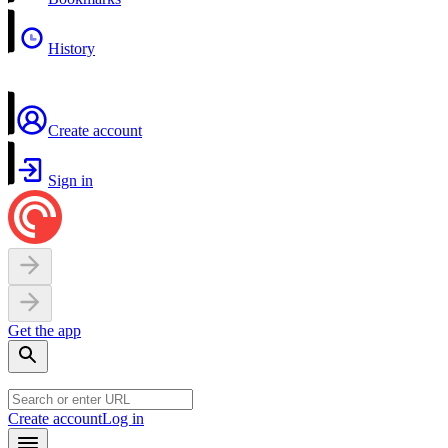
History
Create account
Sign in
Get the app
Create account
Log in