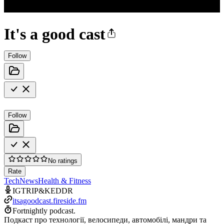
It's a good cast
Follow
Follow
No ratings
Rate
Tech
News
Health & Fitness
IGTRIP&KEDDR
itsagoodcast.fireside.fm
Fortnightly podcast.
Подкаст про технології, велосипеди, автомобілі, мандри та