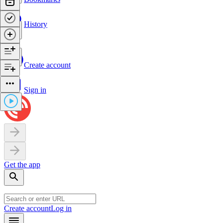
History
Create account
Sign in
Get the app
Create account
Log in