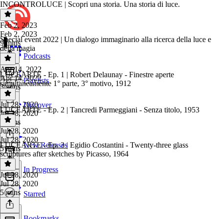
INCONTROLUCE | Scopri una storia. Una storia di luce.
Feb 2, 2023
Feb 2, 2023
Special event 2022 | Un dialogo immaginario alla ricerca della luce e
9 mins
della magia
Podcasts
Apr 14, 2022
LUCEARTE - Ep. 1 | Robert Delaunay - Finestre aperte
Apr 14, 2022
Playlists
simultaneamente 1° parte, 3° motivo, 1912
3 mins
Jul 28, 2020
Discover
LUCEARTE - Ep. 2 | Tancredi Parmeggiani - Senza titolo, 1953
Jul 28, 2020
6 mins
Jul 28, 2020
Jul 28, 2020
LUCEARTE - Ep. 3 | Egidio Costantini - Twenty-three glass
New Releases
5 mins
sculptures after sketches by Picasso, 1964
In Progress
Jul 28, 2020
Jul 28, 2020
5 mins
Starred
Bookmarks