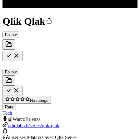
Qlik Qlak
Follow
Follow
No ratings
Rate
Tech
@WarcoBrienza
odiolab.ch/series/qlik-qlak
Réaliser ses #dataviz avec Qlik Sense