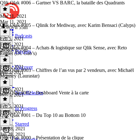
Qlik Qlak #006 – Gartner VS BARC, la bataille des Quadrants
Mar 11, 2021
Mar 11, 2021
Qlik Qlak #005 – Qlinik for Mediway, avec Karim Bensaci (Calyps)
265857h 55m
Podcasts
Feb 5, 2021
Feb 5, 2021
Qlik Qlak #004 – Achats & logistique sur Qlik Sense, avec Reto
265857h 55m
Playlists
Engler (Dr. Gab’s)
Feb 5, 2021
Discover
Qlik Qlak #003 – Chiffres de l’an vus par 2 vendeurs, avec Michaël
Feb 5, 2021
Monney (Laurastar)
Feb 5, 2021
Qlik Qlak #002 – Dashboard Vente à la carte
New Releases
Feb 5, 2021
Feb 5, 2021
In Progress
Feb 5, 2021
Qlik Qlak #001 – Du Top 10 au Bottom 10
Starred
Jan 28, 2021
Jan 28, 2021
Qlik Qlak #000 – Présentation de la clique
Bookmarks