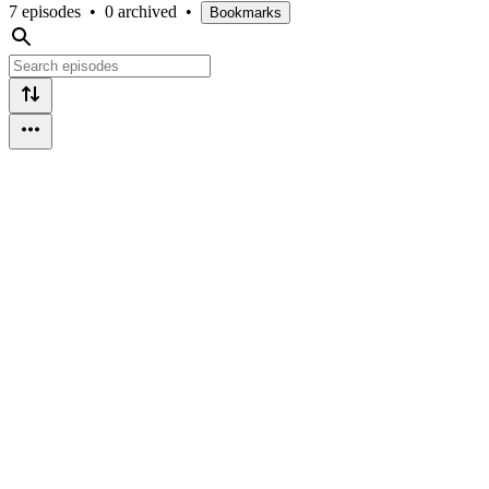
7 episodes
•
0 archived
•
Bookmarks