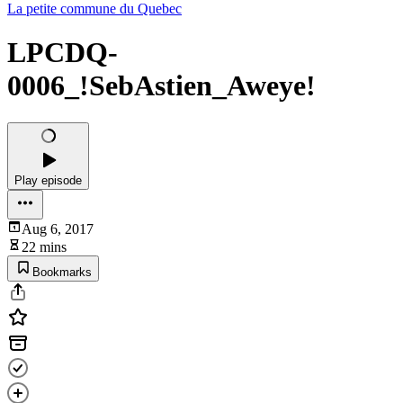
La petite commune du Quebec
LPCDQ-
0006_!SebAstien_Aweye!
Play episode
Aug 6, 2017
22 mins
Bookmarks