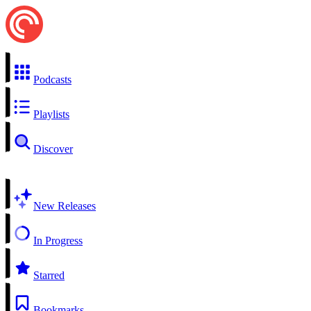
Podcasts
Playlists
Discover
New Releases
In Progress
Starred
Bookmarks