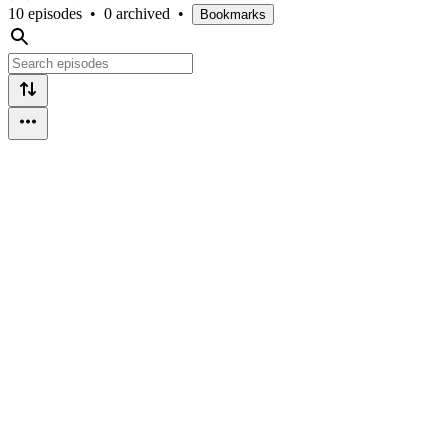
10 episodes
•
0 archived
•
Bookmarks