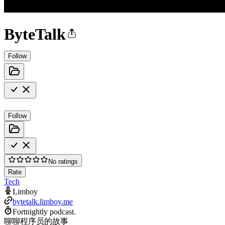
ByteTalk
Follow
Follow
No ratings
Rate
Tech
Limboy
bytetalk.limboy.me
Fortnightly podcast.
聊聊程序员的故事