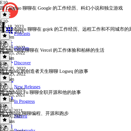
E10
跟 Linghao 聊聊在 Google 的工作经历、科幻小说和独立游戏
E10
·
E9
Jan 18, 2023
跟 Xiaohanyu 聊聊在 gojek 的工作经历、远程工作和不同城市
Jan 18, 2023
Podcasts
1h 28m
E9
·
E8
Dec 15, 2022
Playlists
跟 Shu Ding 聊聊在 Vercel 的工作体验和柏林的生活
Dec 15, 2022
1h 24m
Discover
E8
·
E7
Nov 25, 2022
跟 Logseq 的创造者天生聊聊 Logseq 的故事
Nov 25, 2022
1h 16m
E7
·
E6
New Releases
Dec 25, 2021
跟 Anthony Fu 聊聊全职开源和他的故事
Dec 25, 2021
1h 37m
In Progress
E6
·
E5
Dec 9, 2021
跟 YiHong 聊聊编程、开源和跑步
Dec 9, 2021
Starred
44 mins
E5
·
E4
Bookmarks