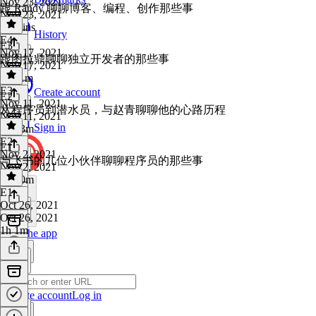
Nov 23, 2021
跟 Randy 聊聊博客、编程、创作那些事
Nov 23, 2021
42 mins
History
E4
·
E3
Nov 17, 2021
跟图拉鼎聊聊独立开发者的那些事
Nov 17, 2021
1h 11m
E3
·
Create account
E2
Nov 11, 2021
从程序员到潜水员，与赵青聊聊他的心路历程
Nov 11, 2021
Sign in
1h 23m
E2
·
E1
Nov 2, 2021
与飞书的几位小伙伴聊聊程序员的那些事
Nov 2, 2021
1h 20m
E1
·
Oct 26, 2021
Oct 26, 2021
1h 1m
Get the app
Create account
Log in