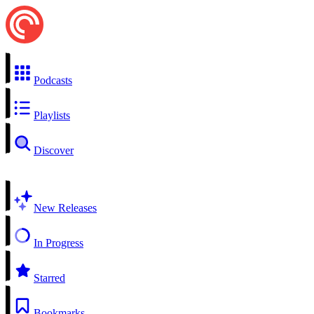
Podcasts
Playlists
Discover
New Releases
In Progress
Starred
Bookmarks