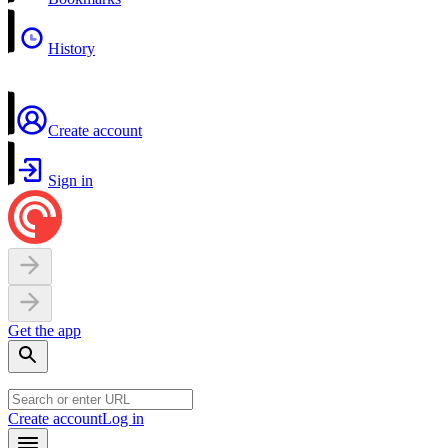
History
Create account
Sign in
Get the app
Create account
Log in