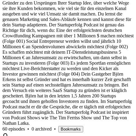
Gründer zu den Ursprüngen Ihrer Startup Idee, über welche Wege
sie ihre Kunden bekommen, wie viel sie für den einzelnen Kanal
ausgeben und wie viel Umsatz sie damit machen. Du lernst die
genauen Marketing und Sales-Abläufe kennen und kannst diese für
dein Startup adaptieren. Der Startuperfolg Podcast ist genau das
Richtige für dich, wenn du: Eine der erfolgreichsten deutschen
Crowdfunding Kampagnen mit über 1 Millionen $ machen möchtest
(Folge 001) Social Entrepreneur werden willst und jährlich 10
Millionen € an Spendenvolumen abwickeln möchtest (Folge 002)
Es schaffen möchtest mit deinem IT-Dienstleistungsbusiness 5
Millionen € an Jahresumsatz zu erwirtschaften, um dann selbst in
Startups zu investieren (Folge 003) Es jedem Sportfan ermöglichen
möchtest Live-Berichterstatter zu werden und den Kicker als
Investor gewinnen möchtest (Folge 004) Dein Gastgeber Björn
Erkens ist selbst Gründer und hat es innerhalb kurzer Zeit geschafft
sein Startup auf einen sechsstelligen Jahresumsatz zu bringen. Bei
dem Versuch ein weiteres SaaS Startup zu gründen ist er kläglich
gescheitert. Björn hat in den letzten 1,5 Jahren 200 Startups
gecoacht und ihnen geholfen Investoren zu finden. Im Startuperfolg
Podcast macht er dir die Gespräche, die er täglich mit erfolgreichen
Gründern führt zugänglich. Der Startuperfolg Podcast ist inspiriert
von Podcast Shows wie The Tim Ferriss Show und The Top von
Nathan Latka.
60 episodes
•
0 archived
•
Bookmarks