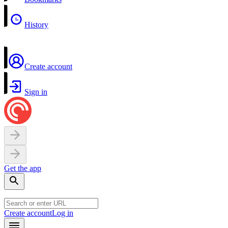
History
Create account
Sign in
Get the app
Create account
Log in