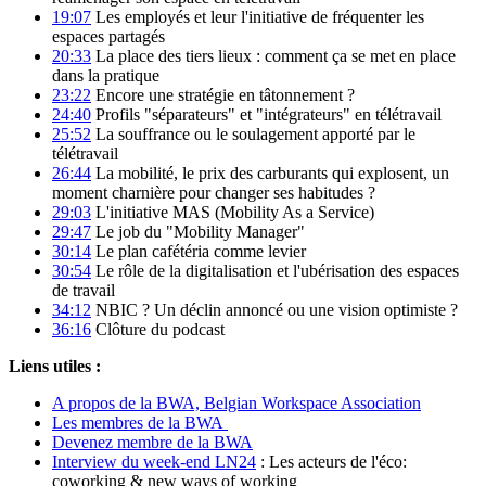
19:07
Les employés et leur l'initiative de fréquenter les
espaces partagés
20:33
La place des tiers lieux : comment ça se met en place
dans la pratique
23:22
Encore une stratégie en tâtonnement ?
24:40
Profils "séparateurs" et "intégrateurs" en télétravail
25:52
La souffrance ou le soulagement apporté par le
télétravail
26:44
La mobilité, le prix des carburants qui explosent, un
moment charnière pour changer ses habitudes ?
29:03
L'initiative MAS (Mobility As a Service)
29:47
Le job du "Mobility Manager"
30:14
Le plan cafétéria comme levier
30:54
Le rôle de la digitalisation et l'ubérisation des espaces
de travail
34:12
NBIC ? Un déclin annoncé ou une vision optimiste ?
36:16
Clôture du podcast
Liens utiles :
A propos de la BWA, Belgian Workspace Association
Les membres de la BWA
Devenez membre de la BWA
Interview du week-end LN24
: Les acteurs de l'éco:
coworking & new ways of working