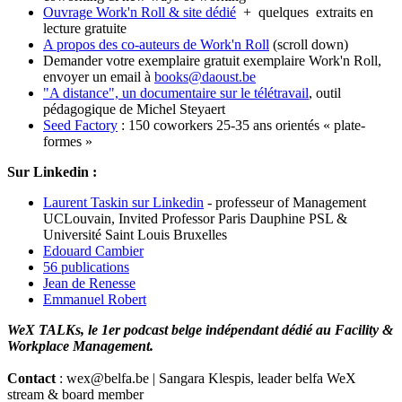
Ouvrage Work'n Roll & site dédié
+ quelques extraits en
lecture gratuite
A propos des co-auteurs de Work'n Roll
(scroll down)
Demander votre exemplaire gratuit exemplaire Work'n Roll,
envoyer un email à
books@daoust.be
"A distance", un documentaire sur le télétravail
, outil
pédagogique de Michel Steyaert
Seed Factory
: 150 coworkers 25-35 ans orientés « plate-
formes »
Sur Linkedin :
Laurent Taskin sur Linkedin
- professeur of Management
UCLouvain, Invited Professor Paris Dauphine PSL &
Université Saint Louis Bruxelles
Edouard Cambier
56 publications
Jean de Renesse
Emmanuel Robert
WeX TALKs, le 1er podcast belge indépendant dédié au Facility &
Workplace Management.
Contact
: wex@belfa.be | Sangara Klespis, leader belfa WeX
stream & board member