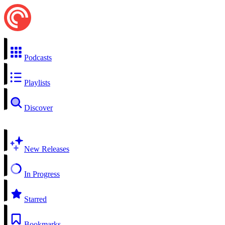
Podcasts
Playlists
Discover
New Releases
In Progress
Starred
Bookmarks