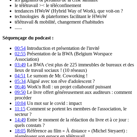
le télétravail >< le téléconfinement
tendances HWoW (Hybrid Way of Work), que voit-on ?
technologies & plateformes facilitant le HWoW
télétravail & mobilité, changement d'habitudes
......
Séquençage du podcast :
00:54
Introduction et présentation de l'invité
02:55
Présentation de la BWA (Belgium Worspace
Association)
03:49
La BWA c'est plus de 225 immeubles de bureaux et des
lieux de travail sociaux ! (10 réseaux)
04:51
Le surnom de Mr. Coworking !
05:34
Aligné avec ton rêve d'adolescent ?
06:46
Work'n Roll : un projet collaboratif puissant
09:50
Le livre offert généreusement aux auditeurs : comment
procéder
10:04
Un mot sur le covid : impact
11:15
Comment se portent les membres de l'association, le
secteur ?
14:49
Entre le moment de la rédaction du livre et à ce jour :
quels constats ?
18:05
Référence au film « À distance » (Michel Steyaert) :
réaménager son espace en télétravail