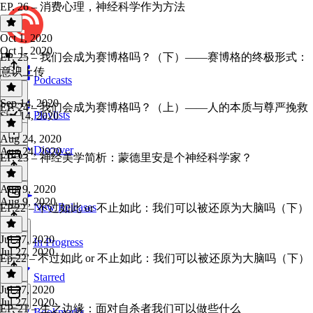
EP. 26 – 消费心理，神经科学作为方法
Oct 1, 2020
Oct 1, 2020
EP. 25 – 我们会成为赛博格吗？（下）——赛博格的终极形式：
意识上传
Podcasts
Sep 14, 2020
EP. 24 – 我们会成为赛博格吗？（上）——人的本质与尊严挽救
Playlists
Sep 14, 2020
Aug 24, 2020
Discover
Aug 24, 2020
EP. 23 – 神经美学简析：蒙德里安是个神经科学家？
Aug 9, 2020
Aug 9, 2020
New Releases
EP.22 – 不过如此 or 不止如此：我们可以被还原为大脑吗（下）
Jul 27, 2020
In Progress
Jul 27, 2020
Ep.22 – 不过如此 or 不止如此：我们可以被还原为大脑吗（下）
Starred
Jul 27, 2020
Jul 27, 2020
EP. 21 – 生之边缘：面对自杀者我们可以做些什么
Bookmarks