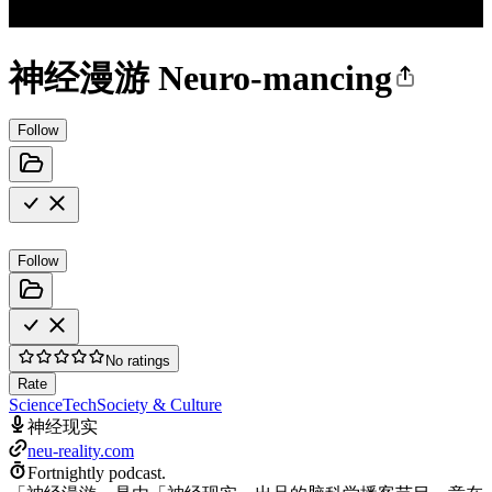
神经漫游 Neuro-mancing
Follow
Follow
No ratings
Rate
Science
Tech
Society & Culture
神经现实
neu-reality.com
Fortnightly podcast.