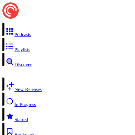
Podcasts
Playlists
Discover
New Releases
In Progress
Starred
Bookmarks