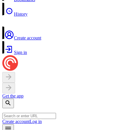
History
Create account
Sign in
Get the app
Create account
Log in