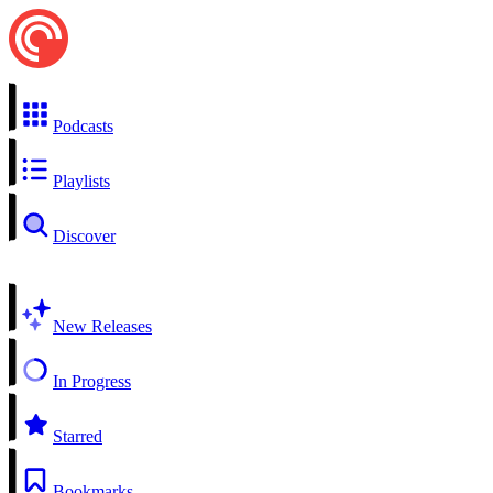
Podcasts
Playlists
Discover
New Releases
In Progress
Starred
Bookmarks