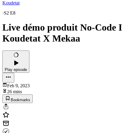
Koudetat
·
S2 E8
Live démo produit No-Code I
Koudetat X Mekaa
Play episode
Feb 9, 2023
26 mins
Bookmarks