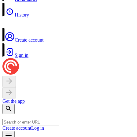
History
Create account
Sign in
Get the app
Create account
Log in