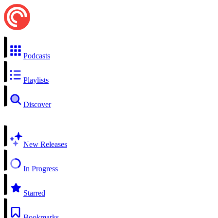
Podcasts
Playlists
Discover
New Releases
In Progress
Starred
Bookmarks