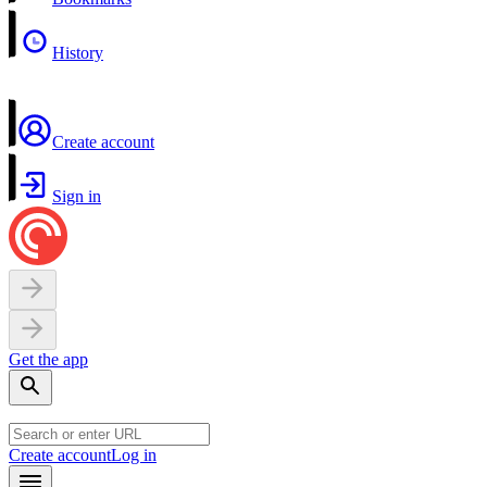
History
Create account
Sign in
Get the app
Create account
Log in