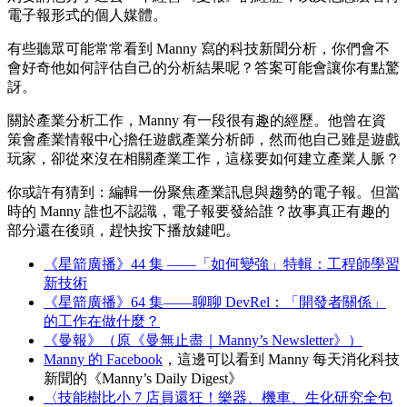
電子報形式的個人媒體。
有些聽眾可能常常看到 Manny 寫的科技新聞分析，你們會不
會好奇他如何評估自己的分析結果呢？答案可能會讓你有點驚
訝。
關於產業分析工作，Manny 有一段很有趣的經歷。他曾在資
策會產業情報中心擔任遊戲產業分析師，然而他自己雖是遊戲
玩家，卻從來沒在相關產業工作，這樣要如何建立產業人脈？
你或許有猜到：編輯一份聚焦產業訊息與趨勢的電子報。但當
時的 Manny 誰也不認識，電子報要發給誰？故事真正有趣的
部分還在後頭，趕快按下播放鍵吧。
《星箭廣播》44 集 ——「如何變強」特輯：工程師學習
新技術
《星箭廣播》64 集——聊聊 DevRel：「開發者關係」
的工作在做什麼？
《曼報》（原《曼無止盡｜Manny’s Newsletter》）
Manny 的 Facebook
，這邊可以看到 Manny 每天消化科技
新聞的《Manny’s Daily Digest》
〈技能樹比小 7 店員還狂！樂器、機車、生化研究全包