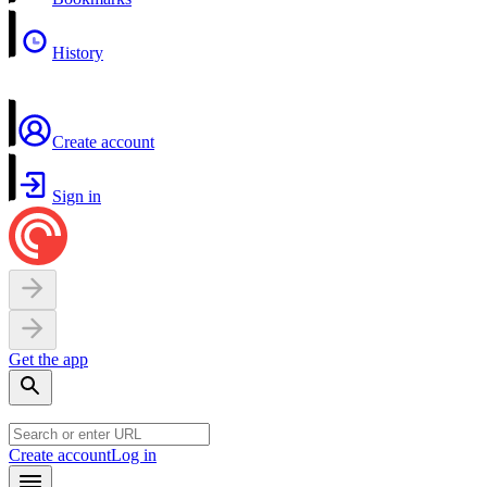
History
Create account
Sign in
Get the app
Create account
Log in