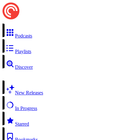
Podcasts
Playlists
Discover
New Releases
In Progress
Starred
Bookmarks