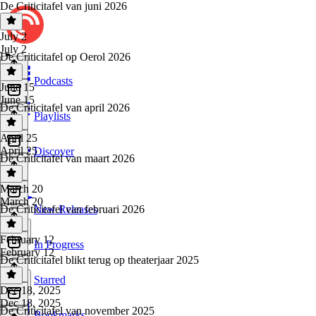
De Criticitafel van juni 2026
July 2
July 2
De Criticitafel op Oerol 2026
Podcasts
June 15
June 15
De Criticitafel van april 2026
Playlists
April 25
April 25
Discover
De Criticitafel van maart 2026
March 20
March 20
De Criticitafel van februari 2026
New Releases
February 12
In Progress
February 12
De Criticitafel blikt terug op theaterjaar 2025
Starred
Dec 18, 2025
Dec 18, 2025
De Criticitafel van november 2025
Bookmarks