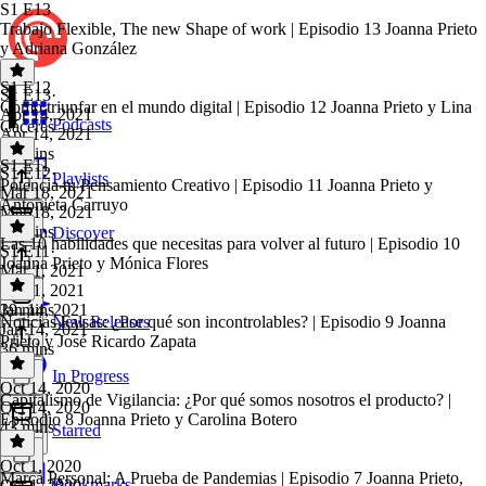
S1 E13
Trabajo Flexible, The new Shape of work | Episodio 13 Joanna Prieto
y Adriana González
S1 E12
S1 E13
·
Como triunfar en el mundo digital | Episodio 12 Joanna Prieto y Lina
Apr 14, 2021
Podcasts
Cáceres
Apr 14, 2021
42 mins
S1 E11
S1 E12
·
Playlists
Potencia tu Pensamiento Creativo | Episodio 11 Joanna Prieto y
Mar 18, 2021
Antonieta Carruyo
Mar 18, 2021
56 mins
Discover
Las 10 habilidades que necesitas para volver al futuro | Episodio 10
S1 E11
·
Joanna Prieto y Mónica Flores
Mar 1, 2021
Mar 1, 2021
39 mins
Jan 14, 2021
Noticias Falsas: ¿Por qué son incontrolables? | Episodio 9 Joanna
New Releases
Jan 14, 2021
Prieto y José Ricardo Zapata
36 mins
In Progress
Oct 14, 2020
Capitalismo de Vigilancia: ¿Por qué somos nosotros el producto? |
Oct 14, 2020
Episodio 8 Joanna Prieto y Carolina Botero
43 mins
Starred
Oct 1, 2020
Marca Personal: A Prueba de Pandemias | Episodio 7 Joanna Prieto,
Bookmarks
Oct 1, 2020