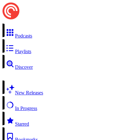
Podcasts
Playlists
Discover
New Releases
In Progress
Starred
Bookmarks