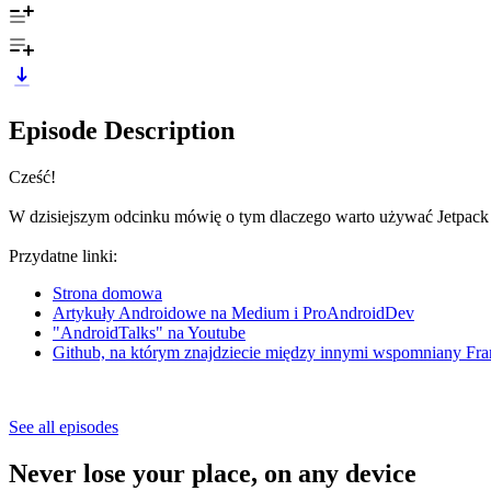
Episode Description
Cześć!
W dzisiejszym odcinku mówię o tym dlaczego warto używać Jetpack
Przydatne linki:
Strona domowa
Artykuły Androidowe na Medium i ProAndroidDev
"AndroidTalks" na Youtube
Github, na którym znajdziecie między innymi wspomniany F
See all episodes
Never lose your place, on any device