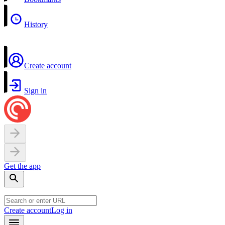
History
Create account
Sign in
Get the app
Create account
Log in