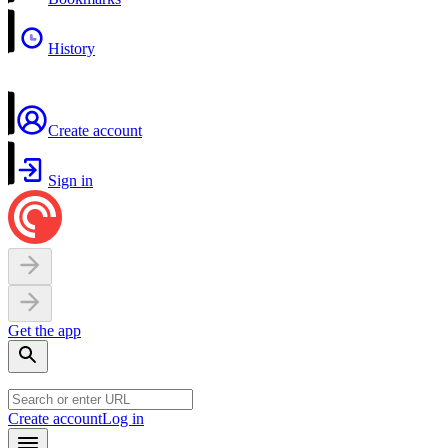
History
Create account
Sign in
Get the app
Create account
Log in