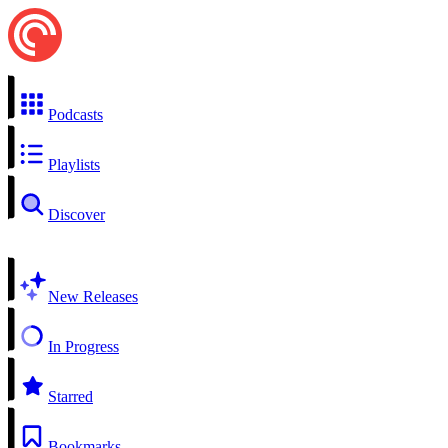
Podcasts
Playlists
Discover
New Releases
In Progress
Starred
Bookmarks