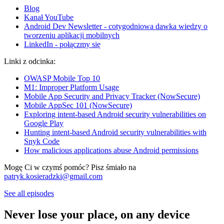
Blog
Kanał YouTube
Android Dev Newsletter - cotygodniowa dawka wiedzy o
tworzeniu aplikacji mobilnych
LinkedIn - połączmy się
Linki z odcinka:
OWASP Mobile Top 10
M1: Improper Platform Usage
Mobile App Security and Privacy Tracker (NowSecure)
Mobile AppSec 101 (NowSecure)
Exploring intent-based Android security vulnerabilities on
Google Play
Hunting intent-based Android security vulnerabilities with
Snyk Code
How malicious applications abuse Android permissions
Mogę Ci w czymś pomóc? Pisz śmiało na
patryk.kosieradzki@gmail.com
See all episodes
Never lose your place, on any device