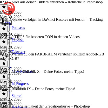
#239 – Alles aus deinen Bildern entfernen – Retusche in Photoshop
May 30, 2020
May 30, 2020
#238 -Objekte verfolgen in DaVinci Resolve mit Fusion – Tracking
15 mins
Tutorial
Podcasts
May 29, 2020
#237 – 9 TIPPS für besseren TON in deinen Videos
May 29, 2020
Playlists
12 mins
May 28, 2020
May 28, 2020
Discover
#236 – Warum du den FARBRAUM verstehen solltest! AdobeRGB
17 mins
oder sRGB?
May 27, 2020
#235 – LIVE Bildkritik X – Deine Fotos, meine Tipps!
New Releases
May 27, 2020
6 mins
May 26, 2020
In Progress
May 26, 2020
#234 – Bildkritik IX – Deine Fotos, meine Tipps!
1h 22m
Starred
May 25, 2020
May 25, 2020
#323 – Die Vielseitigkeit der Gradationskurve – Photoshop |
Bookmarks
48 mins