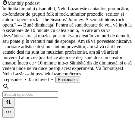
Monthly podcast.
În limita timpului disponibil, Nelu Lazar este cantautor, producător,
co-fondator de grupuri folk și rock, stihuitor prozodic, scriitor, și
autorul operei rock "The Seasons’ Journey: A serendipitous rock
opera.” --- Bună dimineața! Pentru că sunt departe de voi, vă invit la
o șezătoare de 10 minute cu cafea audio, la care am să vă
dezvăluiesc arta și muzica pe care le-am creat în vremuri de demult,
sau poate și în vremuri mai de aproape. Am să vă povestesc niscaiva
istorioare artistice deși nu sunt un povestitor, am să vă cânt live
acustic deși nu sunt un muzician profesionist, am să vă arăt și
universul altor creații artistice ale mele deși sunt doar un creator
amator. Încep cu ~10 minute într-o Sâmbătă dis de dimineață, și o să
vedem unde ne va duce pe toți acest experiment. Vă îmbrățișez! -
Nelu Lazăr --- https://nelulazar.com/terms
5 episodes
•
0 archived
•
Bookmarks