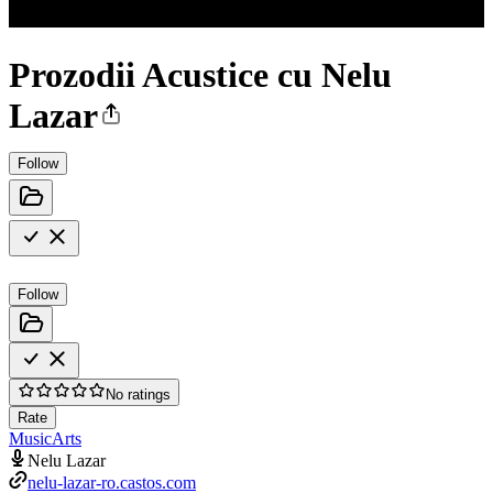
Prozodii Acustice cu Nelu
Lazar
Follow
Follow
No ratings
Rate
Music
Arts
Nelu Lazar
nelu-lazar-ro.castos.com