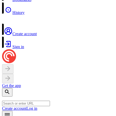
History
Create account
Sign in
Get the app
Create account
Log in