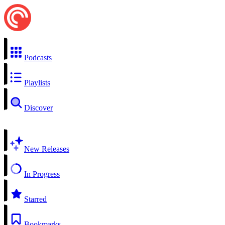
Podcasts
Playlists
Discover
New Releases
In Progress
Starred
Bookmarks