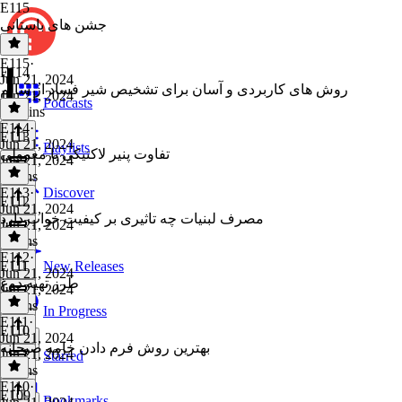
E115
جشن های باستانی
E115
·
E114
Jun 21, 2024
روش های کاربردی و آسان برای تشخیص شیر فساد از سالم
Jun 21, 2024
Podcasts
16 mins
E114
·
E113
Jun 21, 2024
Playlists
تفاوت پنیر لاکتیکی با معمولی
Jun 21, 2024
2 mins
E113
·
Discover
E112
Jun 21, 2024
مصرف لبنیات چه تاثیری بر کیفیت خواب دارد
Jun 21, 2024
2 mins
E112
·
E111
New Releases
Jun 21, 2024
طرز تهیه دوغ
Jun 21, 2024
2 mins
In Progress
E111
·
E110
Jun 21, 2024
بهترین روش فرم دادن خامه صبحانه
Jun 21, 2024
Starred
2 mins
E110
·
E109
Bookmarks