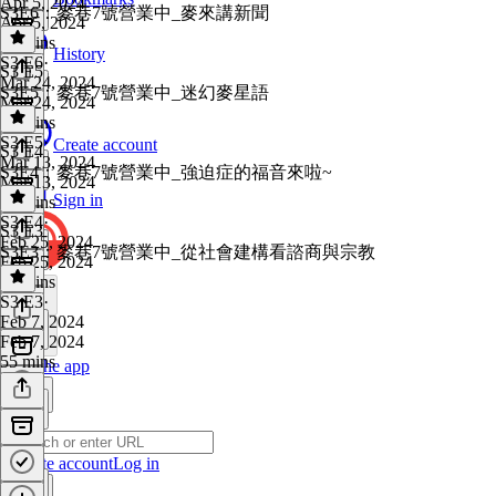
Apr 5, 2024
S3E6：麥巷7號營業中_麥來講新聞
Apr 5, 2024
13 mins
History
S3 E6
·
S3 E5
Mar 24, 2024
S3E5：麥巷7號營業中_迷幻麥星語
Mar 24, 2024
24 mins
S3 E5
·
Create account
S3 E4
Mar 13, 2024
S3E4：麥巷7號營業中_強迫症的福音來啦~
Mar 13, 2024
Sign in
12 mins
S3 E4
·
S3 E3
Feb 25, 2024
S3E3：麥巷7號營業中_從社會建構看諮商與宗教
Feb 25, 2024
22 mins
S3 E3
·
Feb 7, 2024
Feb 7, 2024
55 mins
Get the app
Create account
Log in