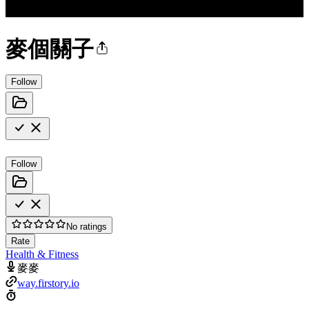
麥個關子
Follow
Follow
No ratings
Rate
Health & Fitness
麥麥
way.firstory.io