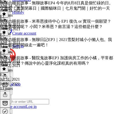
E2
·
鳥咪の睡前故事 - 無聊故事EP4 今年的8月8日真是個忙碌的日。
Aug 14, 2021
父親節｜奧運閉幕日｜國際貓咪日｜七月鬼門開｜好忙的一天
Aug 14, 2021
History
22 mins
E1
E4
·
鳥咪の睡前故事 - 米蒂恩接待中心 EP1 復仇 or 實現一個願望？
Aug 9, 2021
你會選哪個呢？ 小閻？米蒂恩？敘言湯？這些都是什麼？
Aug 9, 2021
Create account
9 mins
E3
E1
·
鳥咪の睡前故事 - 無聊日記EP3｜2021雪梨封城小小懶人包。我
Aug 7, 2021
們一起把時間線走一遍吧！
Sign in
Aug 7, 2021
15 mins
E3
E3
·
鳥咪の睡前故事 - 醫院鬼故事EP3 加護病房工作的小橘，平常都
Aug 2, 2021
遇到了什麼？傳說中的心靈淨化課程真的有用嗎？
Aug 2, 2021
13 mins
E3
·
Jul 31, 2021
Jul 31, 2021
Get the app
13 mins
Create account
Log in