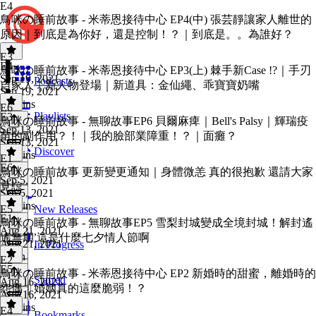
E4
鳥咪の睡前故事 - 米蒂恩接待中心 EP4(中) 張芸靜讓家人離世的
原因｜到底是為你好，還是控制！？｜到底是。。為誰好？
E3
E4
·
鳥咪の睡前故事 - 米蒂恩接待中心 EP3(上) 棘手新Case !?｜手刃
Sep 19, 2021
Podcasts
自家人｜新人物登場｜新道具：金仙繩、乖寶寶奶嘴
Sep 19, 2021
17 mins
E6
Playlists
E3
·
鳥咪の睡前故事 - 無聊故事EP6 貝爾麻痺｜Bell's Palsy｜輝瑞疫
Sep 13, 2021
苗的副作用？！｜我的臉部業障重！？｜面癱？
Sep 13, 2021
Discover
15 mins
E1
E6
·
鳥咪の睡前故事 更新變更通知｜身體微恙 真的很抱歉 還請大家
Sep 5, 2021
見諒
Sep 5, 2021
20 mins
E5
New Releases
E1
·
鳥咪の睡前故事 - 無聊故事EP5 雪梨封城變成全境封城！解封遙
Aug 21, 2021
遙無期 這是什麼七夕情人節啊
Aug 21, 2021
In Progress
1 min
E2
E5
·
鳥咪の睡前故事 - 米蒂恩接待中心 EP2 新婚時的甜蜜，離婚時的
Starred
Aug 16, 2021
怨偶｜婚姻真的這麼脆弱！？
Aug 16, 2021
12 mins
E4
Bookmarks