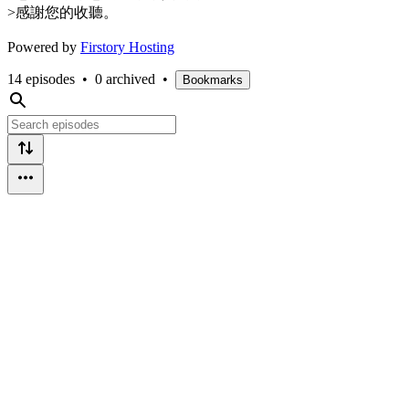
>感謝您的收聽。
Powered by
Firstory Hosting
14 episodes
•
0 archived
•
Bookmarks