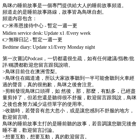
鳥咪の睡前故事是一個專門提供給大人的睡前故事頻道。
頻道走的是睡前故事路線，故事皆為鳥咪自創。
頻道內容包含：
👉米蒂恩接待中心 - 暫定一週一更
Midien service desk: Update x1 /Every week
👉無聊日記 - 暫定一週一更
Bedtime diary: Update x1/Every Monday night
第一次嘗試Podcast，一切都還很生疏，如有任何建議/指教/批
評/稱讚都歡迎您留言跟我說唷。
>鳥咪目前住在澳洲雪梨。
>鳥咪住在鐵道邊，所以大家故事聽到一半可能會聽到火車經
過的聲音，真的很抱歉，鳥咪之後會注意。
>剪輯發現鳥咪口頭禪，如 然後，那，那麼，有點多，已經盡
量剪掉了，但若您還是聽得很不舒服，歡迎留言跟我說，鳥咪
之後也會努力減少這些單字的使用率。
>收聽時，若聲音有忽大忽小，或是讓您感到不舒服的地方，
歡迎留言唷。
鳥咪的睡前故事主打的是睡前聽的故事，若音調讓您聽完後會
睡不著，歡迎留言討論。
>想要互動，想要互動，真的歡迎留言。